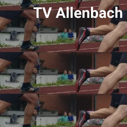
T
V
A
l
l
e
n
b
a
c
h