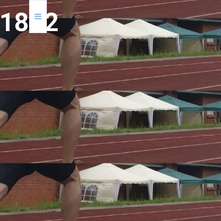
1
8
9
2