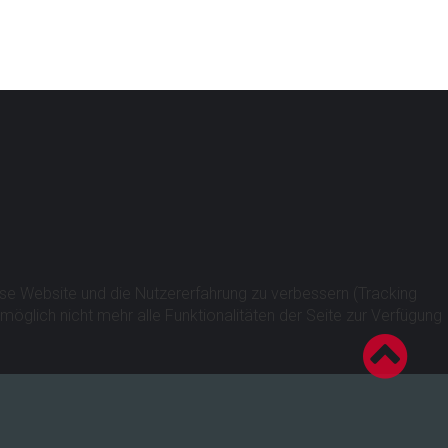
Impressum
&
Datenschutzrichtlinie
iese Website und die Nutzererfahrung zu verbessern (Tracking
öglich nicht mehr alle Funktionalitäten der Seite zur Verfügung