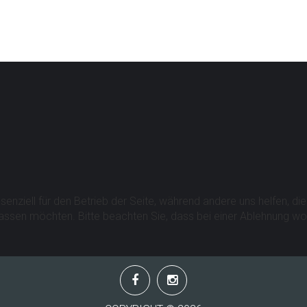
Kontakt
TV Allenbach e.V. 1892
Stift-Keppel-Weg 29
57271 Hilchenbach
info@tv-allenbach.de
senziell für den Betrieb der Seite, während andere uns helfen, d
Nachricht schicken
assen möchten. Bitte beachten Sie, dass bei einer Ablehnung wom