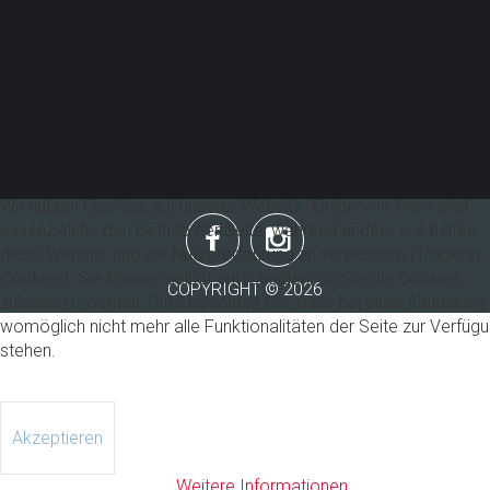
Impressum
&
Datenschutzrichtlinie
Wir nutzen Cookies auf unserer Website. Einige von ihnen sind
essenziell für den Betrieb der Seite, während andere uns helfen,
diese Website und die Nutzererfahrung zu verbessern (Tracking
Cookies). Sie können selbst entscheiden, ob Sie die Cookies
COPYRIGHT ©
2026
zulassen möchten. Bitte beachten Sie, dass bei einer Ablehnung
womöglich nicht mehr alle Funktionalitäten der Seite zur Verfüg
stehen.
Akzeptieren
Weitere Informationen