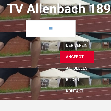
T
V
A
l
l
e
n
b
a
c
h
1
8
9
DER VEREIN
ANGEBOT
AKTUELLES
BILDER
KONTAKT