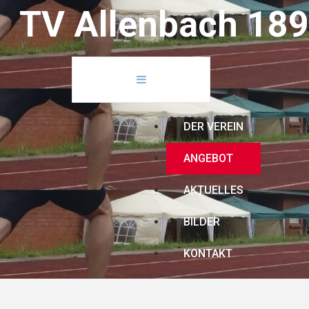
T
V
A
l
l
e
n
b
a
c
h
1
8
9
DER VEREIN
ANGEBOT
AKTUELLES
BILDER
KONTAKT