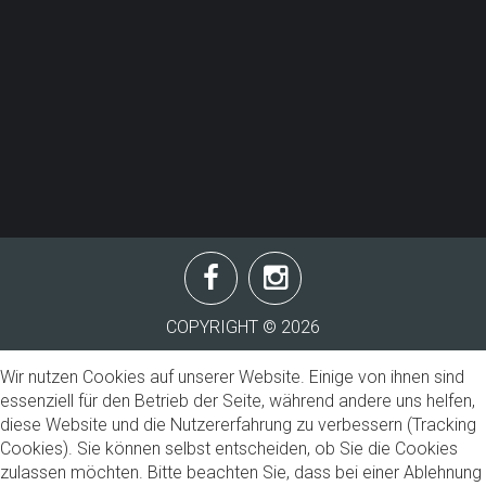
Impressum
&
Datenschutzrichtlinie
COPYRIGHT ©
2026
Wir nutzen Cookies auf unserer Website. Einige von ihnen sind
essenziell für den Betrieb der Seite, während andere uns helfen,
diese Website und die Nutzererfahrung zu verbessern (Tracking
Cookies). Sie können selbst entscheiden, ob Sie die Cookies
zulassen möchten. Bitte beachten Sie, dass bei einer Ablehnung