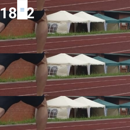
1
8
9
2