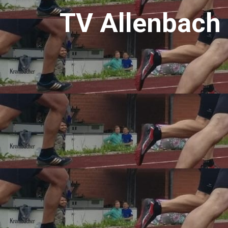
T
V
A
l
l
e
n
b
a
c
h