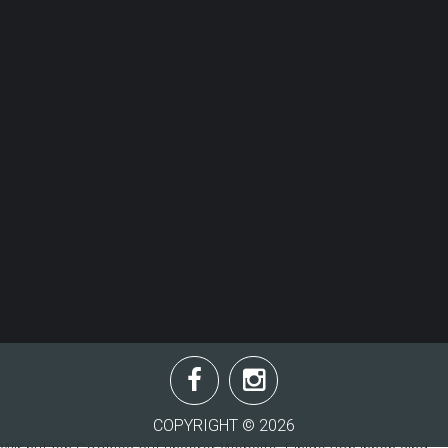
Stift-Keppel-Weg 29
57271 Hilchenbach
info@tv-allenbach.de
Nachricht schicken
Impressum
&
Datenschutzrichtlinie
COPYRIGHT ©
2026