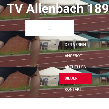
T
V
A
l
l
e
n
b
a
c
h
1
8
9
DER VEREIN
ANGEBOT
AKTUELLES
BILDER
KONTAKT