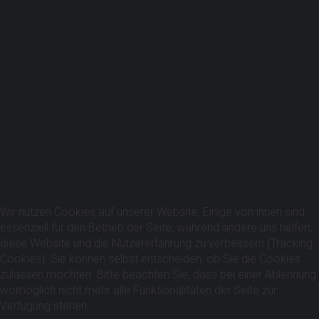
Kontakt
TV Allenbach e.V. 1892
Stift-Keppel-Weg 29
57271 Hilchenbach
info@tv-allenbach.de
Nachricht schicken
Wir nutzen Cookies auf unserer Website. Einige von ihnen sind
essenziell für den Betrieb der Seite, während andere uns helfen,
diese Website und die Nutzererfahrung zu verbessern (Tracking
Impressum
Cookies). Sie können selbst entscheiden, ob Sie die Cookies
&
zulassen möchten. Bitte beachten Sie, dass bei einer Ablehnung
Datenschutzrichtlinie
womöglich nicht mehr alle Funktionalitäten der Seite zur
Verfügung stehen.