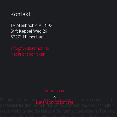
Kontakt
TV Allenbach e.V. 1892
Stift-Keppel-Weg 29
57271 Hilchenbach
info@tv-allenbach.de
Nachricht schicken
Impressum
&
Wir nutzen Cookies auf unserer Website. Einige von ihnen sind
Datenschutzrichtlinie
essenziell für den Betrieb der Seite, während andere uns helfen,
diese Website und die Nutzererfahrung zu verbessern (Tracking
Cookies). Sie können selbst entscheiden, ob Sie die Cookies