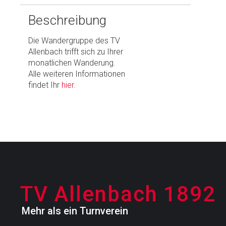
Beschreibung
Die Wandergruppe des TV
Allenbach trifft sich zu Ihrer
monatlichen Wanderung.
Alle weiteren Informationen
findet Ihr
hier
.
T
V
A
l
l
e
n
b
a
c
h
1
8
9
2
Mehr als ein Turnverein