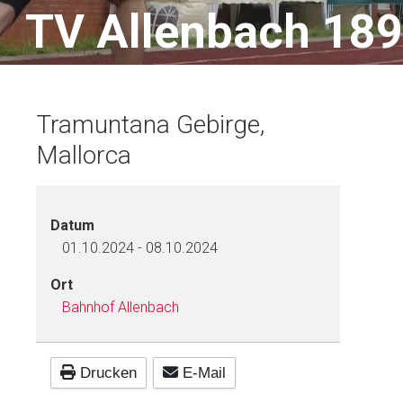
T
V
A
l
l
e
n
b
a
c
h
1
8
9
Tramuntana Gebirge,
Mallorca
Datum
01.10.2024
-
08.10.2024
Ort
Bahnhof Allenbach
Drucken
E-Mail